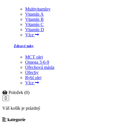
Multivitamíny
Vitamín A
Vitamín B
Vitamín C
Vitamín D
Více
Zdravé tuky
MCT olej
Omega 3-6-9
Ořechová másla
Ořechy
Rybí olej
Více
Položek (0)
Váš košík je prázdný
kategorie