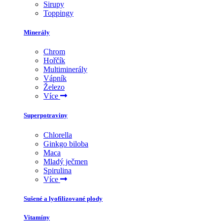
Sirupy
Toppingy
Minerály
Chrom
Hořčík
Multiminerály
Vápník
Železo
Více
Superpotraviny
Chlorella
Ginkgo biloba
Maca
Mladý ječmen
Spirulina
Více
Sušené a lyofilizované plody
Vitamíny