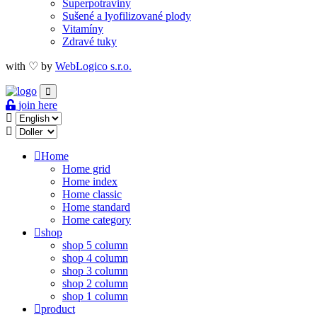
Superpotraviny
Sušené a lyofilizované plody
Vitamíny
Zdravé tuky
with ♡ by
WebLogico s.r.o.
join here
Home
Home grid
Home index
Home classic
Home standard
Home category
shop
shop 5 column
shop 4 column
shop 3 column
shop 2 column
shop 1 column
product