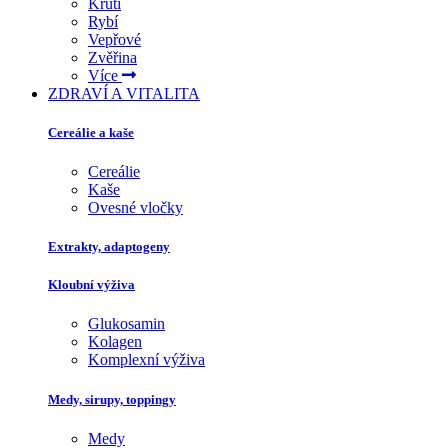
Krůtí
Rybí
Vepřové
Zvěřina
Více
ZDRAVÍ A VITALITA
Cereálie a kaše
Cereálie
Kaše
Ovesné vločky
Extrakty, adaptogeny
Kloubní výživa
Glukosamin
Kolagen
Komplexní výživa
Medy, sirupy, toppingy
Medy