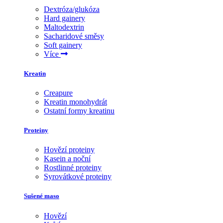
Dextróza/glukóza
Hard gainery
Maltodextrin
Sacharidové směsy
Soft gainery
Více
Kreatin
Creapure
Kreatin monohydrát
Ostatní formy kreatinu
Proteiny
Hovězí proteiny
Kasein a noční
Rostlinné proteiny
Syrovátkové proteiny
Sušené maso
Hovězí