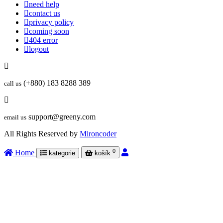
need help
contact us
privacy policy
coming soon
404 error
logout
(+880) 183 8288 389
call us
support@greeny.com
email us
All Rights Reserved by
Mironcoder
0
Home
kategorie
košík