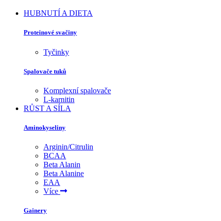
HUBNUTÍ A DIETA
Proteinové svačiny
Tyčinky
Spalovače tuků
Komplexní spalovače
L-karnitin
RŮST A SÍLA
Aminokyseliny
Arginin/Citrulin
BCAA
Beta Alanin
Beta Alanine
EAA
Více
Gainery