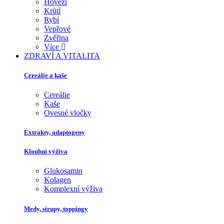
Hovězí
Krůtí
Rybí
Vepřové
Zvěřina
Více
ZDRAVÍ A VITALITA
Cereálie a kaše
Cereálie
Kaše
Ovesné vločky
Extrakty, adaptogeny
Kloubní výživa
Glukosamin
Kolagen
Komplexní výživa
Medy, sirupy, toppingy