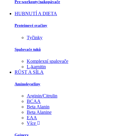
Pre-workouty/nakopávače
HUBNUTÍ A DIETA
Proteinové svačiny
Tyčinky
Spalovače tuků
Komplexní spalovače
L-karnitin
RŮST A SÍLA
Aminokyseliny
Arginin/Citrulin
BCAA
Beta Alanin
Beta Alanine
EAA
Více
Gainery