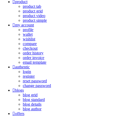
product
product tab
product grid
product video
product simple
my account
profile
wallet
wishlist
compare
checkout
order history
order invoice
email template
authentic
login
register
reset password
change password
blogs
blog grid
blog standard
blog details
blog author
offers