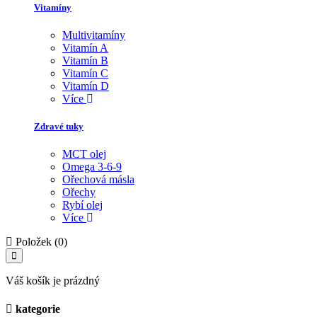
Vitamíny
Multivitamíny
Vitamín A
Vitamín B
Vitamín C
Vitamín D
Více
Zdravé tuky
MCT olej
Omega 3-6-9
Ořechová másla
Ořechy
Rybí olej
Více
Položek (0)
Váš košík je prázdný
kategorie