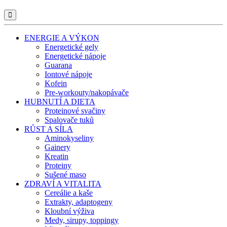
ENERGIE A VÝKON
Energetické gely
Energetické nápoje
Guarana
Iontové nápoje
Kofein
Pre-workouty/nakopávače
HUBNUTÍ A DIETA
Proteinové svačiny
Spalovače tuků
RŮST A SÍLA
Aminokyseliny
Gainery
Kreatin
Proteiny
Sušené maso
ZDRAVÍ A VITALITA
Cereálie a kaše
Extrakty, adaptogeny
Kloubní výživa
Medy, sirupy, toppingy