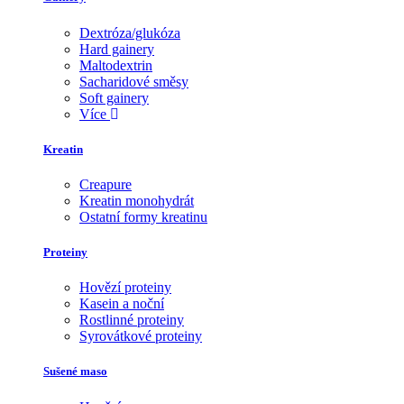
Dextróza/glukóza
Hard gainery
Maltodextrin
Sacharidové směsy
Soft gainery
Více
Kreatin
Creapure
Kreatin monohydrát
Ostatní formy kreatinu
Proteiny
Hovězí proteiny
Kasein a noční
Rostlinné proteiny
Syrovátkové proteiny
Sušené maso