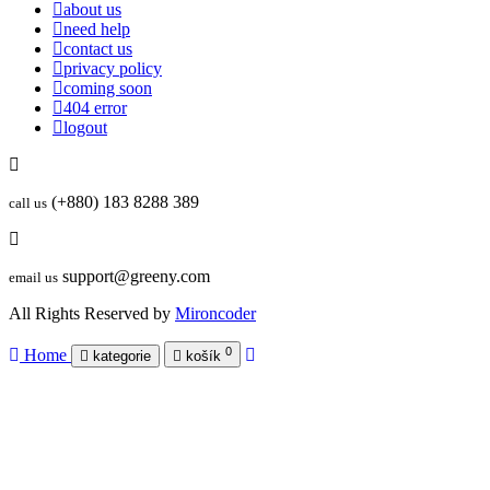
about us
need help
contact us
privacy policy
coming soon
404 error
logout
(+880) 183 8288 389
call us
support@greeny.com
email us
All Rights Reserved by
Mironcoder
0
Home
kategorie
košík