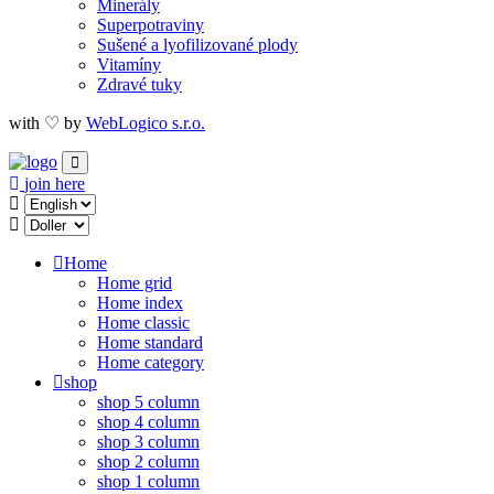
Minerály
Superpotraviny
Sušené a lyofilizované plody
Vitamíny
Zdravé tuky
with ♡ by
WebLogico s.r.o.
join here
Home
Home grid
Home index
Home classic
Home standard
Home category
shop
shop 5 column
shop 4 column
shop 3 column
shop 2 column
shop 1 column