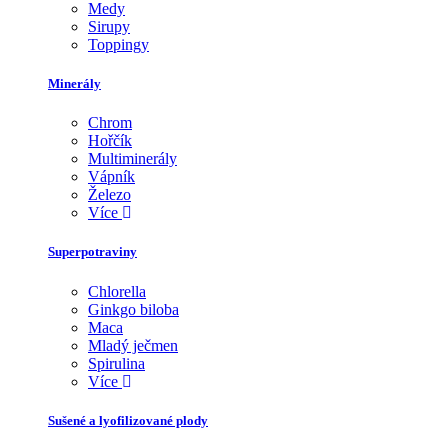
Medy
Sirupy
Toppingy
Minerály
Chrom
Hořčík
Multiminerály
Vápník
Železo
Více
Superpotraviny
Chlorella
Ginkgo biloba
Maca
Mladý ječmen
Spirulina
Více
Sušené a lyofilizované plody