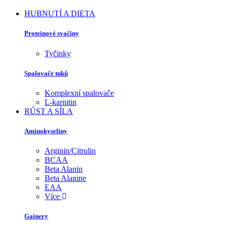
HUBNUTÍ A DIETA
Proteinové svačiny
Tyčinky
Spalovače tuků
Komplexní spalovače
L-karnitin
RŮST A SÍLA
Aminokyseliny
Arginin/Citrulin
BCAA
Beta Alanin
Beta Alanine
EAA
Více
Gainery