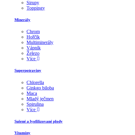
Sirupy
Toppingy
Minerály
Chrom
Hořčík
Multiminerály
Vápník
Železo
Více
Superpotraviny
Chlorella
Ginkgo biloba
Maca
Mladý ječmen
Spirulina
Více
Sušené a lyofilizované plody
Vitamíny