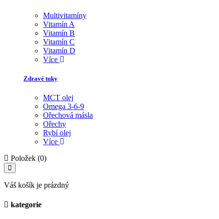
Multivitamíny
Vitamín A
Vitamín B
Vitamín C
Vitamín D
Více
Zdravé tuky
MCT olej
Omega 3-6-9
Ořechová másla
Ořechy
Rybí olej
Více
Položek (0)
Váš košík je prázdný
kategorie