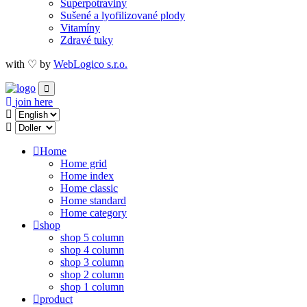
Superpotraviny
Sušené a lyofilizované plody
Vitamíny
Zdravé tuky
with ♡ by
WebLogico s.r.o.
join here
Home
Home grid
Home index
Home classic
Home standard
Home category
shop
shop 5 column
shop 4 column
shop 3 column
shop 2 column
shop 1 column
product