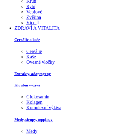
Krůtí
Rybí
Vepřové
Zvěřina
Více
ZDRAVÍ A VITALITA
Cereálie a kaše
Cereálie
Kaše
Ovesné vločky
Extrakty, adaptogeny
Kloubní výživa
Glukosamin
Kolagen
Komplexní výživa
Medy, sirupy, toppingy
Medy