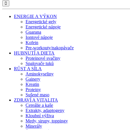
ENERGIE A VÝKON
Energetické gely
Energetické nápoje
Guarana
Iontové nápoje
Kofein
Pre-workouty/nakopávače
HUBNUTÍ A DIETA
Proteinové svačiny
Spalovače tuků
RŮST A SÍLA
Aminokyseliny
Gainery
Kreatin
Proteiny
Sušené maso
ZDRAVÍ A VITALITA
Cereálie a kaše
Extrakty, adaptogeny
Kloubní výživa
Medy, sirupy, toppingy
Minerály