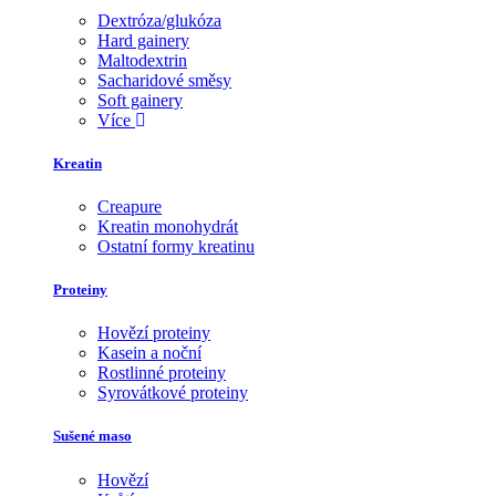
Dextróza/glukóza
Hard gainery
Maltodextrin
Sacharidové směsy
Soft gainery
Více
Kreatin
Creapure
Kreatin monohydrát
Ostatní formy kreatinu
Proteiny
Hovězí proteiny
Kasein a noční
Rostlinné proteiny
Syrovátkové proteiny
Sušené maso
Hovězí