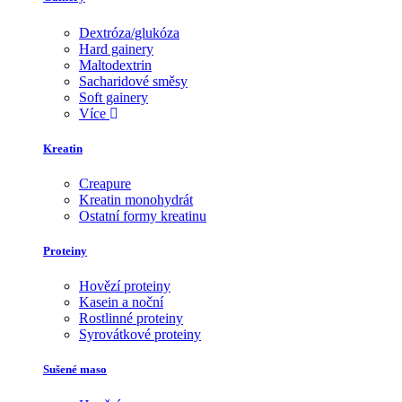
Dextróza/glukóza
Hard gainery
Maltodextrin
Sacharidové směsy
Soft gainery
Více
Kreatin
Creapure
Kreatin monohydrát
Ostatní formy kreatinu
Proteiny
Hovězí proteiny
Kasein a noční
Rostlinné proteiny
Syrovátkové proteiny
Sušené maso