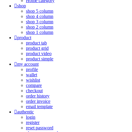
Home category
shop
shop 5 column
shop 4 column
shop 3 column
shop 2 column
shop 1 column
product
product tab
product grid
product video
product simple
my account
profile
wallet
wishlist
compare
checkout
order history
order invoice
email template
authentic
login
register
reset password