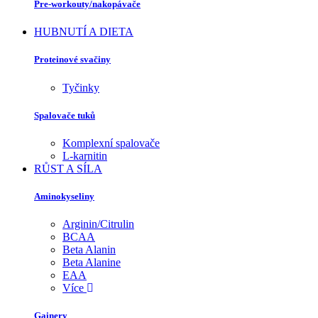
Pre-workouty/nakopávače
HUBNUTÍ A DIETA
Proteinové svačiny
Tyčinky
Spalovače tuků
Komplexní spalovače
L-karnitin
RŮST A SÍLA
Aminokyseliny
Arginin/Citrulin
BCAA
Beta Alanin
Beta Alanine
EAA
Více
Gainery