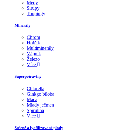
Medy
Sirupy
Toppingy
Minerály
Chrom
Hořčík
Multiminerály
Vápník
Železo
Více
Superpotraviny
Chlorella
Ginkgo biloba
Maca
Mladý ječmen
Spirulina
Více
Sušené a lyofilizované plody