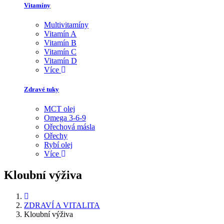
Vitamíny
Multivitamíny
Vitamín A
Vitamín B
Vitamín C
Vitamín D
Více
Zdravé tuky
MCT olej
Omega 3-6-9
Ořechová másla
Ořechy
Rybí olej
Více
Kloubní výživa
ZDRAVÍ A VITALITA
Kloubní výživa