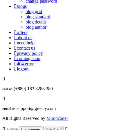
change password
blogs
blog grid
blog standard
blog details
blog author
offers
about us
need help
contact us
privacy policy
coming soon
404 error
logout
(+880) 183 8288 389
call us
support@greeny.com
email us
All Rights Reserved by
Mironcoder
0
Home
kategorie
košík