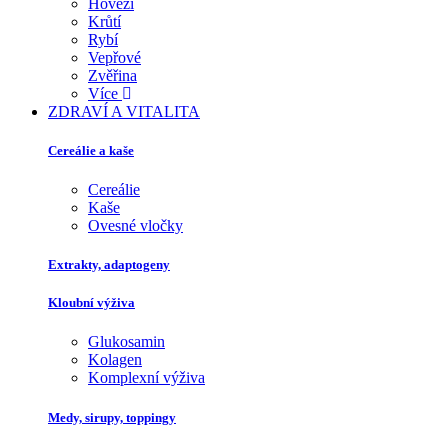
Hovězí
Krůtí
Rybí
Vepřové
Zvěřina
Více
ZDRAVÍ A VITALITA
Cereálie a kaše
Cereálie
Kaše
Ovesné vločky
Extrakty, adaptogeny
Kloubní výživa
Glukosamin
Kolagen
Komplexní výživa
Medy, sirupy, toppingy