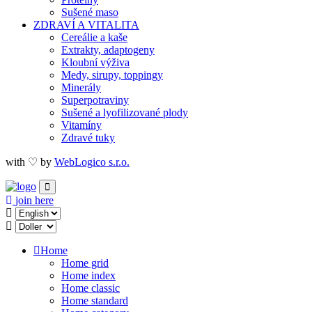
Sušené maso
ZDRAVÍ A VITALITA
Cereálie a kaše
Extrakty, adaptogeny
Kloubní výživa
Medy, sirupy, toppingy
Minerály
Superpotraviny
Sušené a lyofilizované plody
Vitamíny
Zdravé tuky
with ♡ by
WebLogico s.r.o.
join here
Home
Home grid
Home index
Home classic
Home standard