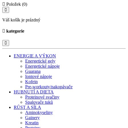
Položek (0)
Váš košík je prázdný
kategorie
ENERGIE A VÝKON
Energetické gely
Energetické nápoje
Guarana
Iontové nápoje
Kofein
Pre-workouty/nakopávače
HUBNUTÍ A DIETA
Proteinové svačiny
Spalovače tuků
RŮST A SÍLA
Aminokyseliny
Gainery
Kreatin
Proteiny