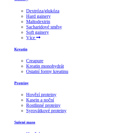
Dextróza/glukóza
Hard gainery
Maltodextrin
Sacharidové směsy
Soft gainery
Více
Kreatin
Creapure
Kreatin monohydrát
Ostatní formy kreatinu
Proteiny
Hovězí proteiny
Kasein a noční
Rostlinné proteiny
Syrovátkové proteiny
Sušené maso