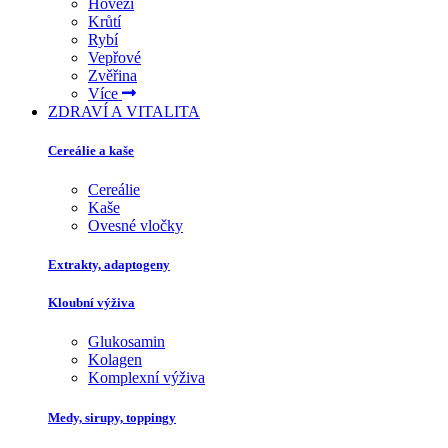
Hovězí
Krůtí
Rybí
Vepřové
Zvěřina
Více
ZDRAVÍ A VITALITA
Cereálie a kaše
Cereálie
Kaše
Ovesné vločky
Extrakty, adaptogeny
Kloubní výživa
Glukosamin
Kolagen
Komplexní výživa
Medy, sirupy, toppingy