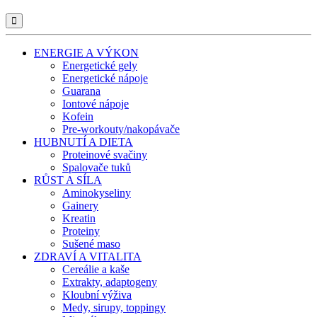
ENERGIE A VÝKON
Energetické gely
Energetické nápoje
Guarana
Iontové nápoje
Kofein
Pre-workouty/nakopávače
HUBNUTÍ A DIETA
Proteinové svačiny
Spalovače tuků
RŮST A SÍLA
Aminokyseliny
Gainery
Kreatin
Proteiny
Sušené maso
ZDRAVÍ A VITALITA
Cereálie a kaše
Extrakty, adaptogeny
Kloubní výživa
Medy, sirupy, toppingy