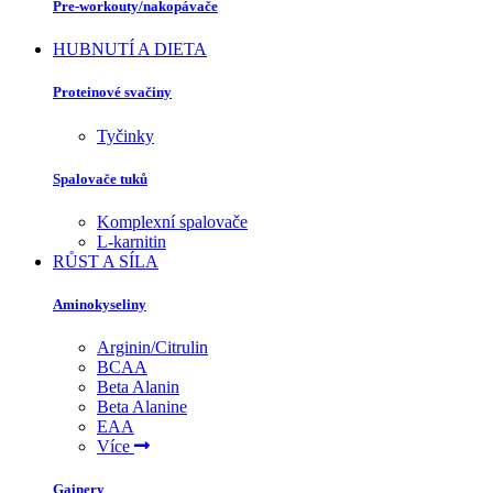
Pre-workouty/nakopávače
HUBNUTÍ A DIETA
Proteinové svačiny
Tyčinky
Spalovače tuků
Komplexní spalovače
L-karnitin
RŮST A SÍLA
Aminokyseliny
Arginin/Citrulin
BCAA
Beta Alanin
Beta Alanine
EAA
Více
Gainery