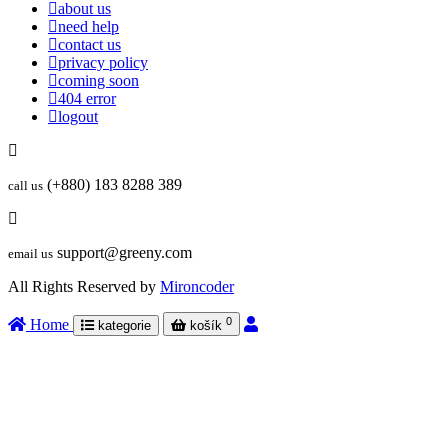
about us
need help
contact us
privacy policy
coming soon
404 error
logout
(+880) 183 8288 389
call us
support@greeny.com
email us
All Rights Reserved by
Mironcoder
0
Home
kategorie
košík