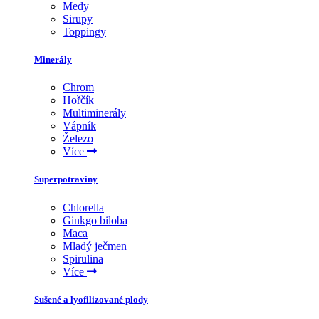
Medy
Sirupy
Toppingy
Minerály
Chrom
Hořčík
Multiminerály
Vápník
Železo
Více
Superpotraviny
Chlorella
Ginkgo biloba
Maca
Mladý ječmen
Spirulina
Více
Sušené a lyofilizované plody