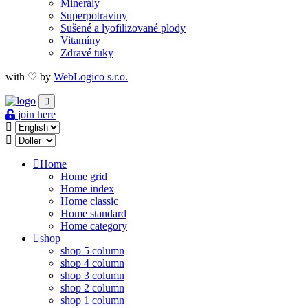
Minerály
Superpotraviny
Sušené a lyofilizované plody
Vitamíny
Zdravé tuky
with ♡ by
WebLogico s.r.o.
join here
Home
Home grid
Home index
Home classic
Home standard
Home category
shop
shop 5 column
shop 4 column
shop 3 column
shop 2 column
shop 1 column