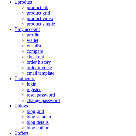
product
product tab
product grid
product video
product simple
my account
profile
wallet
wishlist
compare
checkout
order history
order invoice
email template
authentic
login
register
reset password
change password
blogs
blog grid
blog standard
blog details
blog author
offers