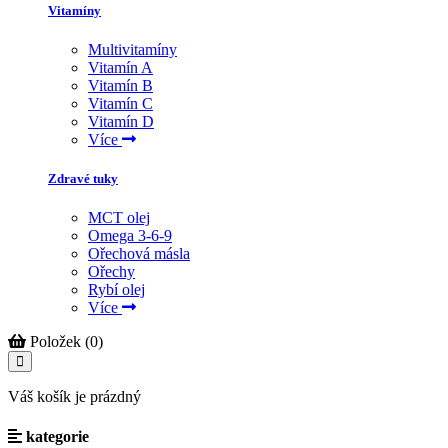
Vitamíny
Multivitamíny
Vitamín A
Vitamín B
Vitamín C
Vitamín D
Více
Zdravé tuky
MCT olej
Omega 3-6-9
Ořechová másla
Ořechy
Rybí olej
Více
Položek (0)
Váš košík je prázdný
kategorie