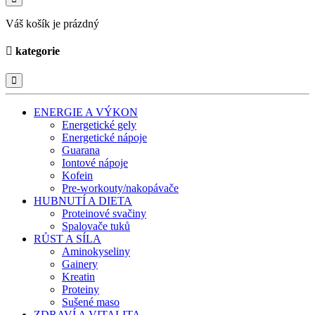
Váš košík je prázdný
kategorie
ENERGIE A VÝKON
Energetické gely
Energetické nápoje
Guarana
Iontové nápoje
Kofein
Pre-workouty/nakopávače
HUBNUTÍ A DIETA
Proteinové svačiny
Spalovače tuků
RŮST A SÍLA
Aminokyseliny
Gainery
Kreatin
Proteiny
Sušené maso
ZDRAVÍ A VITALITA