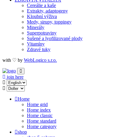
Cereálie a kaše
Extrakty, adaptogeny
Kloubní výživa
Medy, sirupy, toppingy
Minerály
Superpotraviny
Sušené a lyofilizované plody
Vitamíny
Zdravé tuky
with ♡ by
WebLogico s.r.o.
join here
Home
Home grid
Home index
Home classic
Home standard
Home category
shop