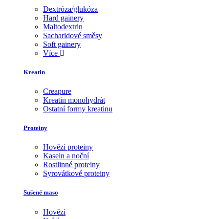
Dextróza/glukóza
Hard gainery
Maltodextrin
Sacharidové směsy
Soft gainery
Více
Kreatin
Creapure
Kreatin monohydrát
Ostatní formy kreatinu
Proteiny
Hovězí proteiny
Kasein a noční
Rostlinné proteiny
Syrovátkové proteiny
Sušené maso
Hovězí