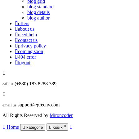
blog grid
blog standard
blog details
blog author
offers
about us
need help
contact us
privacy policy
coming soon
404 error
logout
(+880) 183 8288 389
call us
support@greeny.com
email us
All Rights Reserved by
Mironcoder
0
Home
kategorie
košík