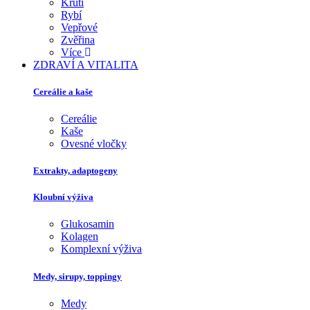
Krůtí
Rybí
Vepřové
Zvěřina
Více
ZDRAVÍ A VITALITA
Cereálie a kaše
Cereálie
Kaše
Ovesné vločky
Extrakty, adaptogeny
Kloubní výživa
Glukosamin
Kolagen
Komplexní výživa
Medy, sirupy, toppingy
Medy