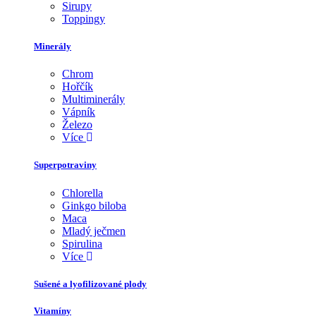
Sirupy
Toppingy
Minerály
Chrom
Hořčík
Multiminerály
Vápník
Železo
Více
Superpotraviny
Chlorella
Ginkgo biloba
Maca
Mladý ječmen
Spirulina
Více
Sušené a lyofilizované plody
Vitamíny