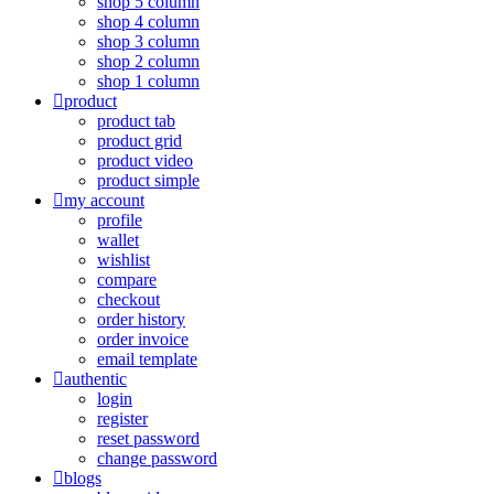
shop 5 column
shop 4 column
shop 3 column
shop 2 column
shop 1 column
product
product tab
product grid
product video
product simple
my account
profile
wallet
wishlist
compare
checkout
order history
order invoice
email template
authentic
login
register
reset password
change password
blogs