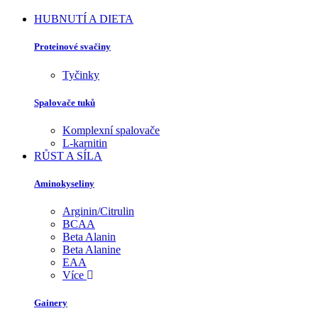
HUBNUTÍ A DIETA
Proteinové svačiny
Tyčinky
Spalovače tuků
Komplexní spalovače
L-karnitin
RŮST A SÍLA
Aminokyseliny
Arginin/Citrulin
BCAA
Beta Alanin
Beta Alanine
EAA
Více
Gainery