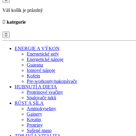
Váš košík je prázdný
kategorie
ENERGIE A VÝKON
Energetické gely
Energetické nápoje
Guarana
Iontové nápoje
Kofein
Pre-workouty/nakopávače
HUBNUTÍ A DIETA
Proteinové svačiny
Spalovače tuků
RŮST A SÍLA
Aminokyseliny
Gainery
Kreatin
Proteiny
Sušené maso
ZDRAVÍ A VITALITA