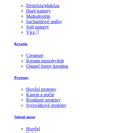
Dextróza/glukóza
Hard gainery
Maltodextrin
Sacharidové směsy
Soft gainery
Více
Kreatin
Creapure
Kreatin monohydrát
Ostatní formy kreatinu
Proteiny
Hovězí proteiny
Kasein a noční
Rostlinné proteiny
Syrovátkové proteiny
Sušené maso
Hovězí