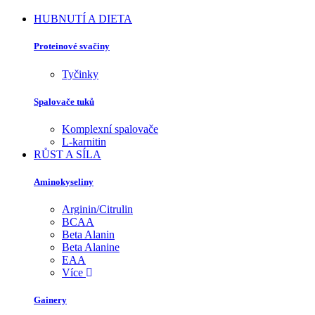
HUBNUTÍ A DIETA
Proteinové svačiny
Tyčinky
Spalovače tuků
Komplexní spalovače
L-karnitin
RŮST A SÍLA
Aminokyseliny
Arginin/Citrulin
BCAA
Beta Alanin
Beta Alanine
EAA
Více
Gainery