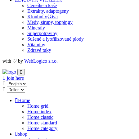
Cereálie a kaše
Extrakty, adaptogeny
Kloubní výživa
Medy, sirupy, toppingy
Minerály
Superpotraviny
Sušené a lyofilizované plody
Vitamíny
Zdravé tuky
with ♡ by
WebLogico s.r.o.
join here
Home
Home grid
Home index
Home classic
Home standard
Home category
shop