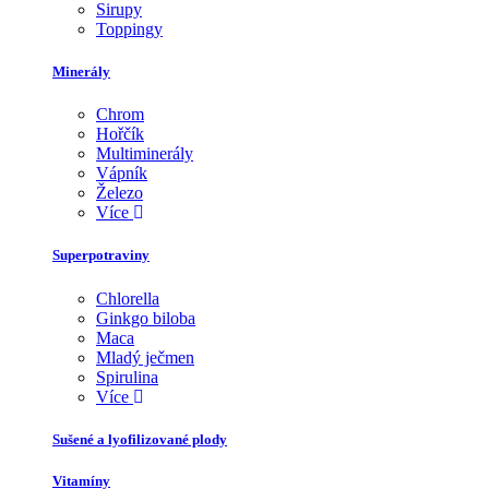
Sirupy
Toppingy
Minerály
Chrom
Hořčík
Multiminerály
Vápník
Železo
Více
Superpotraviny
Chlorella
Ginkgo biloba
Maca
Mladý ječmen
Spirulina
Více
Sušené a lyofilizované plody
Vitamíny