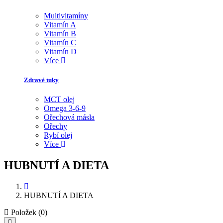
Multivitamíny
Vitamín A
Vitamín B
Vitamín C
Vitamín D
Více
Zdravé tuky
MCT olej
Omega 3-6-9
Ořechová másla
Ořechy
Rybí olej
Více
HUBNUTÍ A DIETA
HUBNUTÍ A DIETA
Položek (0)