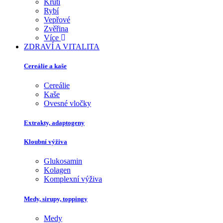
Krůtí
Rybí
Vepřové
Zvěřina
Více
ZDRAVÍ A VITALITA
Cereálie a kaše
Cereálie
Kaše
Ovesné vločky
Extrakty, adaptogeny
Kloubní výživa
Glukosamin
Kolagen
Komplexní výživa
Medy, sirupy, toppingy
Medy