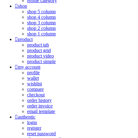
Home category
shop
shop 5 column
shop 4 column
shop 3 column
shop 2 column
shop 1 column
product
product tab
product grid
product video
product simple
my account
profile
wallet
wishlist
compare
checkout
order history
order invoice
email template
authentic
login
register
reset password