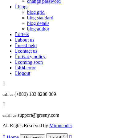
change password
blogs
blog grid
blog standard
blog details
blog author
offers
about us
need help
contact us
privacy policy
coming soon
404 error
logout
(+880) 183 8288 389
call us
support@greeny.com
email us
All Rights Reserved by
Mironcoder
0
Home
kategorie
košík