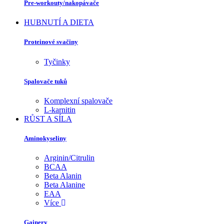
Pre-workouty/nakopávače
HUBNUTÍ A DIETA
Proteinové svačiny
Tyčinky
Spalovače tuků
Komplexní spalovače
L-karnitin
RŮST A SÍLA
Aminokyseliny
Arginin/Citrulin
BCAA
Beta Alanin
Beta Alanine
EAA
Více
Gainery