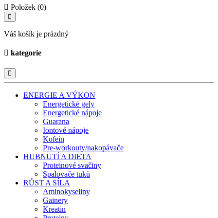
Položek (0)
Váš košík je prázdný
kategorie
ENERGIE A VÝKON
Energetické gely
Energetické nápoje
Guarana
Iontové nápoje
Kofein
Pre-workouty/nakopávače
HUBNUTÍ A DIETA
Proteinové svačiny
Spalovače tuků
RŮST A SÍLA
Aminokyseliny
Gainery
Kreatin
Proteiny