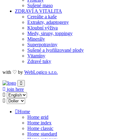
Sušené maso
ZDRAVÍ A VITALITA
Cereálie a kaše
Extrakty, adaptogeny
Kloubní výživa
Medy, sirupy, toppingy
Minerály
Superpotraviny
Sušené a lyofilizované plody
Vitamíny
Zdravé tuky
with ♡ by
WebLogico s.r.o.
join here
Home
Home grid
Home index
Home classic
Home standard