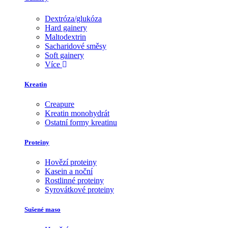
Dextróza/glukóza
Hard gainery
Maltodextrin
Sacharidové směsy
Soft gainery
Více
Kreatin
Creapure
Kreatin monohydrát
Ostatní formy kreatinu
Proteiny
Hovězí proteiny
Kasein a noční
Rostlinné proteiny
Syrovátkové proteiny
Sušené maso