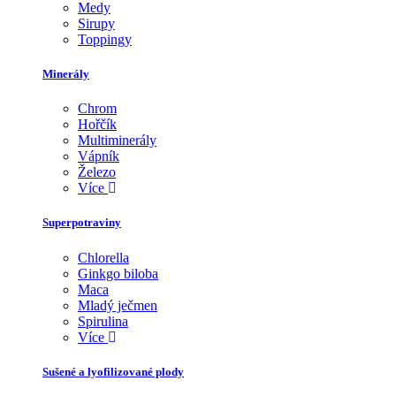
Medy
Sirupy
Toppingy
Minerály
Chrom
Hořčík
Multiminerály
Vápník
Železo
Více
Superpotraviny
Chlorella
Ginkgo biloba
Maca
Mladý ječmen
Spirulina
Více
Sušené a lyofilizované plody