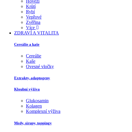
Hovězí
Krůtí
Rybí
Vepřové
Zvěřina
Více
ZDRAVÍ A VITALITA
Cereálie a kaše
Cereálie
Kaše
Ovesné vločky
Extrakty, adaptogeny
Kloubní výživa
Glukosamin
Kolagen
Komplexní výživa
Medy, sirupy, toppingy