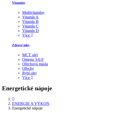
Vitamíny
Multivitamíny
Vitamín A
Vitamín B
Vitamín C
Vitamín D
Více
Zdravé tuky
MCT olej
Omega 3-6-9
Ořechová másla
Ořechy
Rybí olej
Více
Energetické nápoje
ENERGIE A VÝKON
Energetické nápoje