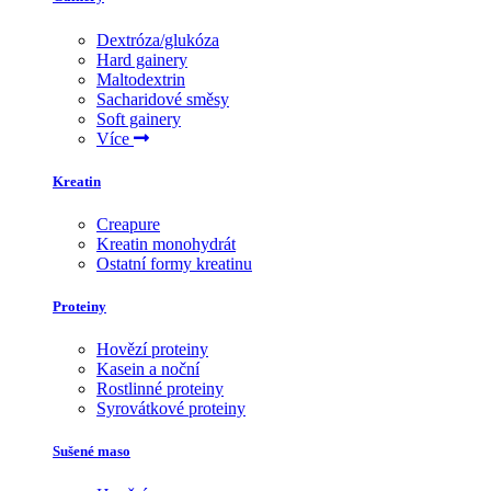
Dextróza/glukóza
Hard gainery
Maltodextrin
Sacharidové směsy
Soft gainery
Více
Kreatin
Creapure
Kreatin monohydrát
Ostatní formy kreatinu
Proteiny
Hovězí proteiny
Kasein a noční
Rostlinné proteiny
Syrovátkové proteiny
Sušené maso