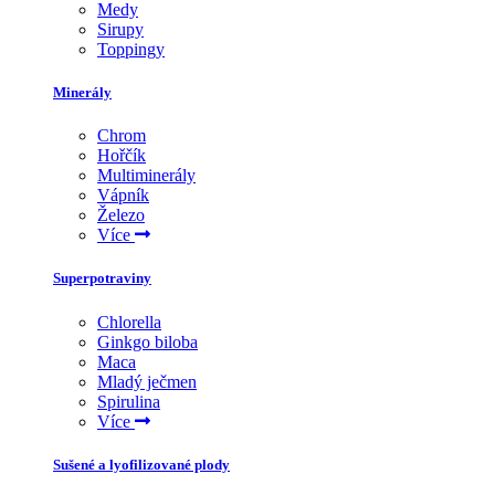
Medy
Sirupy
Toppingy
Minerály
Chrom
Hořčík
Multiminerály
Vápník
Železo
Více
Superpotraviny
Chlorella
Ginkgo biloba
Maca
Mladý ječmen
Spirulina
Více
Sušené a lyofilizované plody