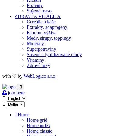
Proteiny
Sušené maso
ZDRAVÍ A VITALITA
Cereálie a kaše
Extrakty, adaptogeny
Kloubní výživa
Medy, sirupy, toppingy
Minerály
Superpotraviny
Sušené a lyofilizované plody
Vitamíny
Zdravé tuky
with ♡ by
WebLogico s.r.o.
join here
Home
Home grid
Home index
Home classic