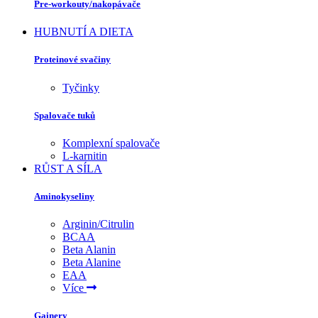
Pre-workouty/nakopávače
HUBNUTÍ A DIETA
Proteinové svačiny
Tyčinky
Spalovače tuků
Komplexní spalovače
L-karnitin
RŮST A SÍLA
Aminokyseliny
Arginin/Citrulin
BCAA
Beta Alanin
Beta Alanine
EAA
Více
Gainery