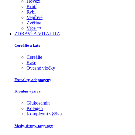
Hovězí
Krůtí
Rybí
Vepřové
Zvěřina
Více
ZDRAVÍ A VITALITA
Cereálie a kaše
Cereálie
Kaše
Ovesné vločky
Extrakty, adaptogeny
Kloubní výživa
Glukosamin
Kolagen
Komplexní výživa
Medy, sirupy, toppingy