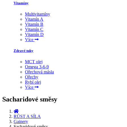
Vitamíny
Multivitamíny
Vitamín A
Vitamín B
Vitamín C
Vitamín D
Více
Zdravé tuky
MCT olej
Omega 3-6-9
Ořechová másla
Ořechy
Rybí olej
Více
Sacharidové směsy
RŮST A SÍLA
Gainery
Sacharidové směsy