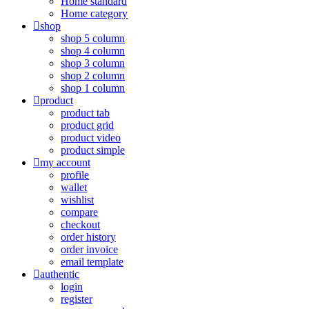
Home standard
Home category
shop
shop 5 column
shop 4 column
shop 3 column
shop 2 column
shop 1 column
product
product tab
product grid
product video
product simple
my account
profile
wallet
wishlist
compare
checkout
order history
order invoice
email template
authentic
login
register