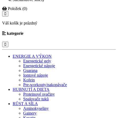
Položek (0)
Váš košík je prázdný
kategorie
ENERGIE A VÝKON
Energetické gely
Energetické nápoje
Guarana
Iontové nápoje
Kofein
Pre-workouty/nakopávače
HUBNUTÍ A DIETA
Proteinové svačiny
Spalovače tuků
RŮST A SÍLA
Aminokyseliny
Gainery
Kreatin