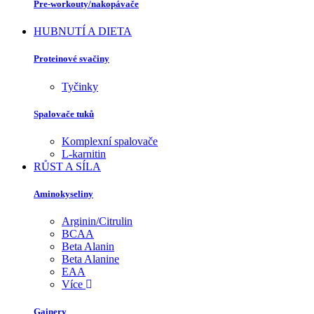
Pre-workouty/nakopávače
HUBNUTÍ A DIETA
Proteinové svačiny
Tyčinky
Spalovače tuků
Komplexní spalovače
L-karnitin
RŮST A SÍLA
Aminokyseliny
Arginin/Citrulin
BCAA
Beta Alanin
Beta Alanine
EAA
Více
Gainery