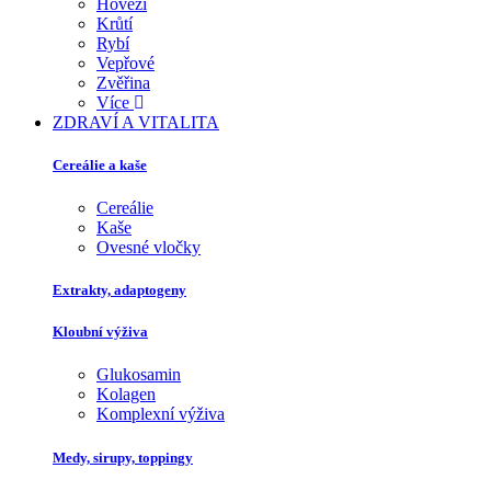
Hovězí
Krůtí
Rybí
Vepřové
Zvěřina
Více
ZDRAVÍ A VITALITA
Cereálie a kaše
Cereálie
Kaše
Ovesné vločky
Extrakty, adaptogeny
Kloubní výživa
Glukosamin
Kolagen
Komplexní výživa
Medy, sirupy, toppingy