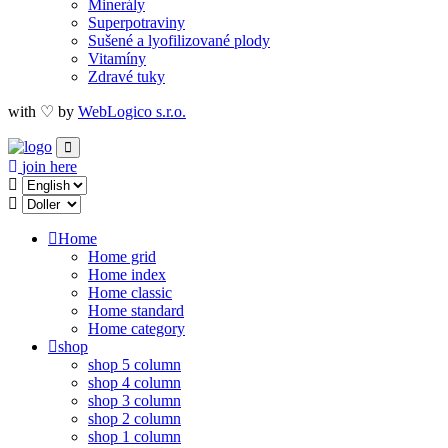
Minerály
Superpotraviny
Sušené a lyofilizované plody
Vitamíny
Zdravé tuky
with ♡ by
WebLogico s.r.o.
join here
Home
Home grid
Home index
Home classic
Home standard
Home category
shop
shop 5 column
shop 4 column
shop 3 column
shop 2 column
shop 1 column