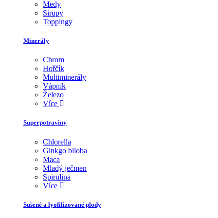
Medy
Sirupy
Toppingy
Minerály
Chrom
Hořčík
Multiminerály
Vápník
Železo
Více
Superpotraviny
Chlorella
Ginkgo biloba
Maca
Mladý ječmen
Spirulina
Více
Sušené a lyofilizované plody