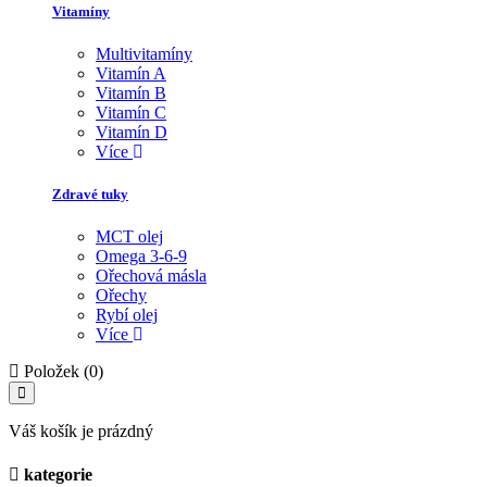
Vitamíny
Multivitamíny
Vitamín A
Vitamín B
Vitamín C
Vitamín D
Více
Zdravé tuky
MCT olej
Omega 3-6-9
Ořechová másla
Ořechy
Rybí olej
Více
Položek (0)
Váš košík je prázdný
kategorie