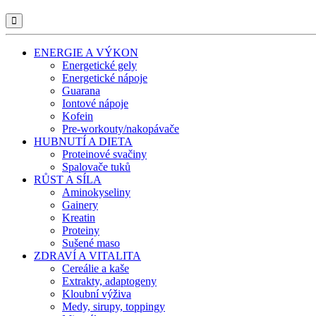
ENERGIE A VÝKON
Energetické gely
Energetické nápoje
Guarana
Iontové nápoje
Kofein
Pre-workouty/nakopávače
HUBNUTÍ A DIETA
Proteinové svačiny
Spalovače tuků
RŮST A SÍLA
Aminokyseliny
Gainery
Kreatin
Proteiny
Sušené maso
ZDRAVÍ A VITALITA
Cereálie a kaše
Extrakty, adaptogeny
Kloubní výživa
Medy, sirupy, toppingy