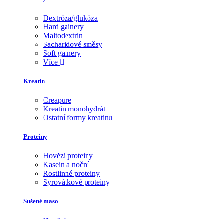
Dextróza/glukóza
Hard gainery
Maltodextrin
Sacharidové směsy
Soft gainery
Více
Kreatin
Creapure
Kreatin monohydrát
Ostatní formy kreatinu
Proteiny
Hovězí proteiny
Kasein a noční
Rostlinné proteiny
Syrovátkové proteiny
Sušené maso