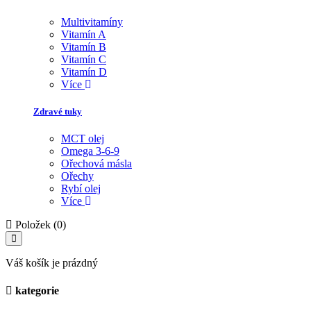
Multivitamíny
Vitamín A
Vitamín B
Vitamín C
Vitamín D
Více
Zdravé tuky
MCT olej
Omega 3-6-9
Ořechová másla
Ořechy
Rybí olej
Více
Položek (0)
Váš košík je prázdný
kategorie