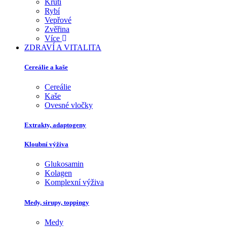
Krůtí
Rybí
Vepřové
Zvěřina
Více
ZDRAVÍ A VITALITA
Cereálie a kaše
Cereálie
Kaše
Ovesné vločky
Extrakty, adaptogeny
Kloubní výživa
Glukosamin
Kolagen
Komplexní výživa
Medy, sirupy, toppingy
Medy