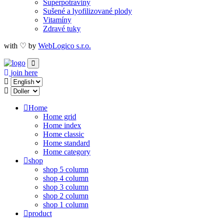
Superpotraviny
Sušené a lyofilizované plody
Vitamíny
Zdravé tuky
with ♡ by
WebLogico s.r.o.
join here
Home
Home grid
Home index
Home classic
Home standard
Home category
shop
shop 5 column
shop 4 column
shop 3 column
shop 2 column
shop 1 column
product