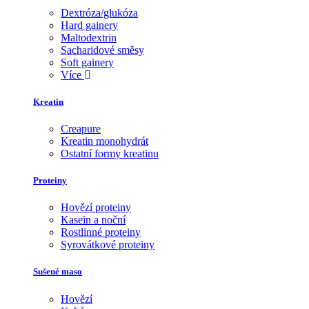
Dextróza/glukóza
Hard gainery
Maltodextrin
Sacharidové směsy
Soft gainery
Více
Kreatin
Creapure
Kreatin monohydrát
Ostatní formy kreatinu
Proteiny
Hovězí proteiny
Kasein a noční
Rostlinné proteiny
Syrovátkové proteiny
Sušené maso
Hovězí