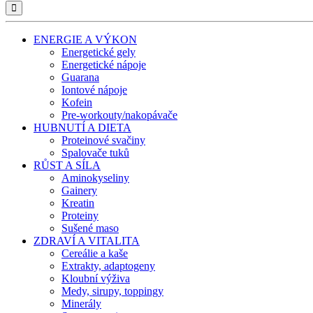
ENERGIE A VÝKON
Energetické gely
Energetické nápoje
Guarana
Iontové nápoje
Kofein
Pre-workouty/nakopávače
HUBNUTÍ A DIETA
Proteinové svačiny
Spalovače tuků
RŮST A SÍLA
Aminokyseliny
Gainery
Kreatin
Proteiny
Sušené maso
ZDRAVÍ A VITALITA
Cereálie a kaše
Extrakty, adaptogeny
Kloubní výživa
Medy, sirupy, toppingy
Minerály