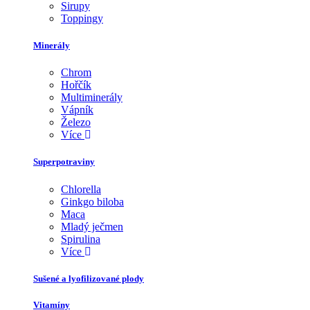
Sirupy
Toppingy
Minerály
Chrom
Hořčík
Multiminerály
Vápník
Železo
Více
Superpotraviny
Chlorella
Ginkgo biloba
Maca
Mladý ječmen
Spirulina
Více
Sušené a lyofilizované plody
Vitamíny