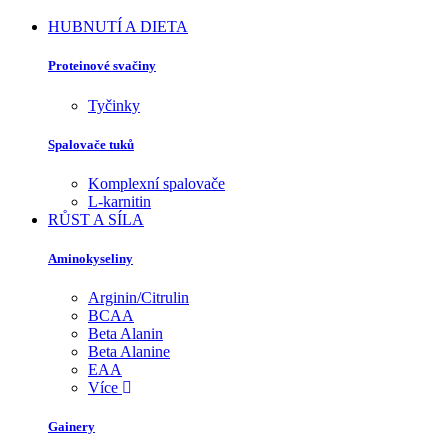
HUBNUTÍ A DIETA
Proteinové svačiny
Tyčinky
Spalovače tuků
Komplexní spalovače
L-karnitin
RŮST A SÍLA
Aminokyseliny
Arginin/Citrulin
BCAA
Beta Alanin
Beta Alanine
EAA
Více
Gainery