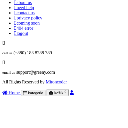
about us
need help
contact us
privacy policy
coming soon
404 error
logout
(+880) 183 8288 389
call us
support@greeny.com
email us
All Rights Reserved by
Mironcoder
0
Home
kategorie
košík