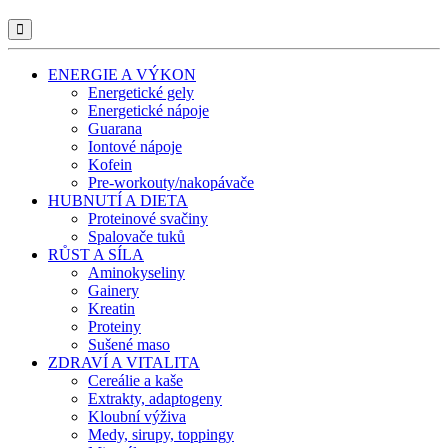
ENERGIE A VÝKON
Energetické gely
Energetické nápoje
Guarana
Iontové nápoje
Kofein
Pre-workouty/nakopávače
HUBNUTÍ A DIETA
Proteinové svačiny
Spalovače tuků
RŮST A SÍLA
Aminokyseliny
Gainery
Kreatin
Proteiny
Sušené maso
ZDRAVÍ A VITALITA
Cereálie a kaše
Extrakty, adaptogeny
Kloubní výživa
Medy, sirupy, toppingy