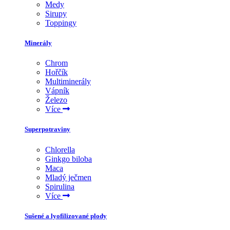
Medy
Sirupy
Toppingy
Minerály
Chrom
Hořčík
Multiminerály
Vápník
Železo
Více
Superpotraviny
Chlorella
Ginkgo biloba
Maca
Mladý ječmen
Spirulina
Více
Sušené a lyofilizované plody