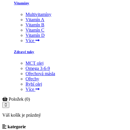
Vitamíny
Multivitamíny
Vitamín A
Vitamín B
Vitamín C
Vitamín D
Více
Zdravé tuky
MCT olej
Omega 3-6-9
Ořechová másla
Ořechy
Rybí olej
Více
Položek (0)
Váš košík je prázdný
kategorie