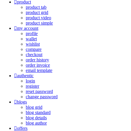
product
product tab
product grid
product video
product simple
my account
profile
wallet
wishlist
compare
checkout
order history
order invoice
email template
authentic
login
register
reset password
change password
blogs
blog grid
blog standard
blog details
blog author
offers