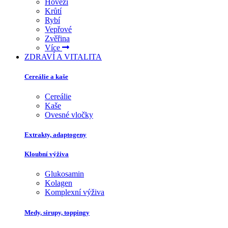
Hovězí
Krůtí
Rybí
Vepřové
Zvěřina
Více
ZDRAVÍ A VITALITA
Cereálie a kaše
Cereálie
Kaše
Ovesné vločky
Extrakty, adaptogeny
Kloubní výživa
Glukosamin
Kolagen
Komplexní výživa
Medy, sirupy, toppingy