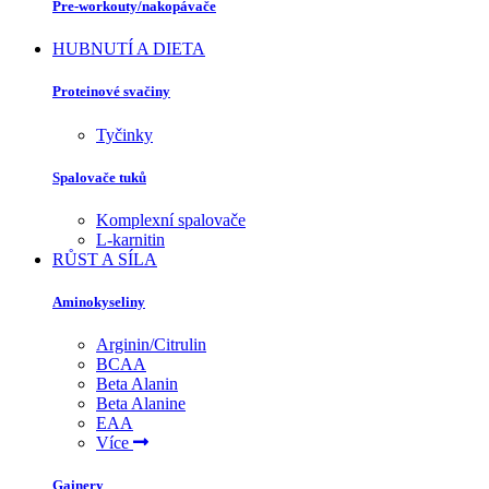
Pre-workouty/nakopávače
HUBNUTÍ A DIETA
Proteinové svačiny
Tyčinky
Spalovače tuků
Komplexní spalovače
L-karnitin
RŮST A SÍLA
Aminokyseliny
Arginin/Citrulin
BCAA
Beta Alanin
Beta Alanine
EAA
Více
Gainery