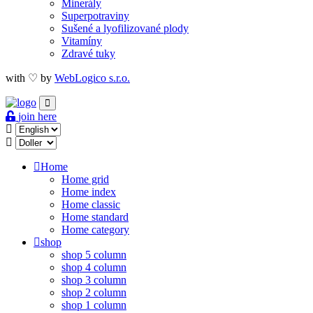
Minerály
Superpotraviny
Sušené a lyofilizované plody
Vitamíny
Zdravé tuky
with ♡ by
WebLogico s.r.o.
join here
Home
Home grid
Home index
Home classic
Home standard
Home category
shop
shop 5 column
shop 4 column
shop 3 column
shop 2 column
shop 1 column