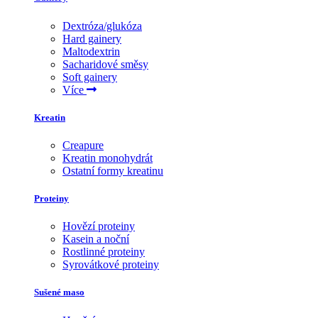
Dextróza/glukóza
Hard gainery
Maltodextrin
Sacharidové směsy
Soft gainery
Více
Kreatin
Creapure
Kreatin monohydrát
Ostatní formy kreatinu
Proteiny
Hovězí proteiny
Kasein a noční
Rostlinné proteiny
Syrovátkové proteiny
Sušené maso